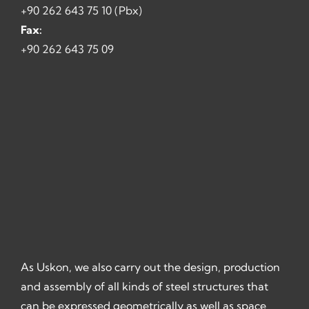
As Uskon, we also carry out the design, production
and assembly of all kinds of steel structures that
can be expressed geometrically as well as space
frame systems.
Copyright © 2021. All rights are reserved. USKON Uzay
Sistem Konstrüksiyonları San. ve Tic. A.Ş.
Powered by
Increa
Works