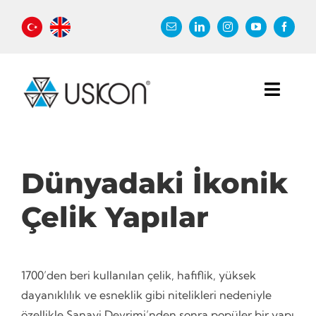
Skip
to
content
Toggl
Navig
HOME
REFERENCES
Dünyadaki İkonik
Who Are We?
Çelik Yapılar
BLOG
Contact Us
1700’den beri kullanılan çelik, hafiflik, yüksek
dayanıklılık ve esneklik gibi nitelikleri nedeniyle
özellikle Sanayi Devrimi’nden sonra popüler bir yapı